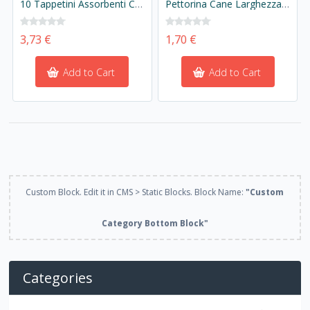
10 Tappetini Assorbenti Cane 60X60cm Con Adesivo Agli Angoli Pannolino Telini Igienici Per Animali
Pettorina Cane Larghezza 1cm Lunghezza 26-37cm Colore Assortito
3,73 €
1,70 €
Add to Cart
Add to Cart
Custom Block. Edit it in CMS > Static Blocks. Block Name:
"Custom
Category Bottom Block"
Categories