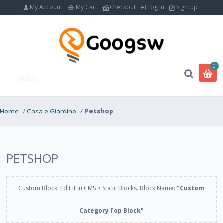
My Account
My Cart
Checkout
Log In
Sign Up
0
MENU
Home
/
Casa e Giardino
/
Petshop
PETSHOP
Custom Block. Edit it in CMS > Static Blocks. Block Name:
"Custom
Category Top Block"