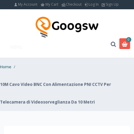
My Account
My Cart
Checkout
Log In
Sign Up
0
MENU
Home
/
10M Cavo Video BNC Con Alimentazione PNI CCTV Per
Telecamera di Videosorveglianza Da 10 Metri