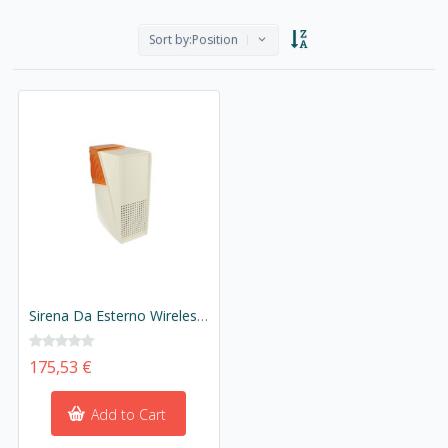
Sort by:
Position
Sirena Da Esterno Wireless Autoalimentata Lampeggiante con Luce Stroboscopica Pulsanti Antistrappo Antimanomissione GT13.9.80 Per Antifurto GT Casa Alarm GT13.9
175,53 €
Add to Cart