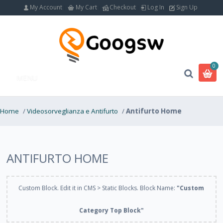
My Account
My Cart
Checkout
Log In
Sign Up
0
MENU
Home
/
Videosorveglianza e Antifurto
/
Antifurto Home
ANTIFURTO HOME
Custom Block. Edit it in CMS > Static Blocks. Block Name:
"Custom
Category Top Block"