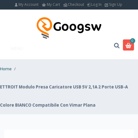
My Account
My Cart
Checkout
Log In
Sign Up
0
MENU
Home
/
ETTROIT Modulo Presa Caricatore USB 5V 2,1A 2 Porte USB-A
Colore BIANCO Compatibile Con Vimar Plana