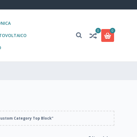
ONICA
0
0
OTOVOLTAICO
O
Custom Category Top Block"