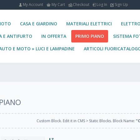
My Account
My Cart
Checkout
Log In
Sign Up
MOTO
CASA E GIARDINO
MATERIALI ELETTRICI
ELETTR
A E ANTIFURTO
IN OFFERTA
PRIMO PIANO
SISTEMA F
AUTO E MOTO » LUCI E LAMPADINE
ARTICOLI FUORICATALOG
PIANO
Custom Block. Edit it in CMS > Static Blocks. Block Name:
"