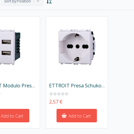
Sort by:
Position
ETTROIT Modulo Presa Caricatore USB 5V 2,1A 2 Porte USB-A Colore BIANCO Compatibile Con Vimar Plana
ETTROIT Presa Schuko 2P+T 16A Colore BIANCO Compatibile Con Vimar Plana
2,57 €
Add to Cart
Add to Cart